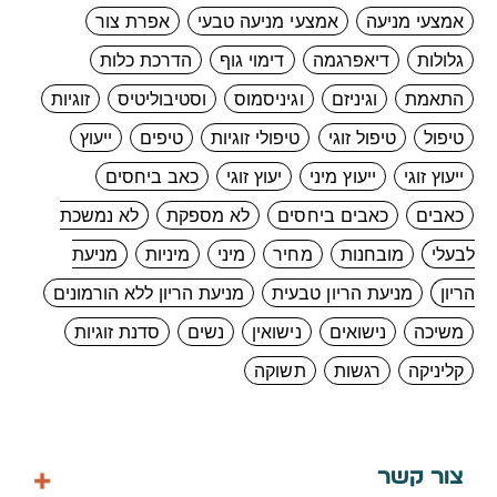
אמצעי מניעה
אמצעי מניעה טבעי
אפרת צור
גלולות
דיאפרגמה
דימוי גוף
הדרכת כלות
התאמת
וגיניזם
וגיניסמוס
וסטיבוליטיס
זוגיות
טיפול
טיפול זוגי
טיפולי זוגיות
טיפים
ייעוץ
ייעוץ זוגי
ייעוץ מיני
יעוץ זוגי
כאב ביחסים
כאבים
כאבים ביחסים
לא מספקת
לא נמשכת
לבעלי
מובחנות
מחיר
מיני
מיניות
מניעת
הריון
מניעת הריון טבעית
מניעת הריון ללא הורמונים
משיכה
נישואים
נישואין
נשים
סדנת זוגיות
קליניקה
רגשות
תשוקה
צור קשר