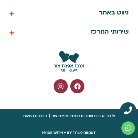
058-7448061
ניווט באתר
info@efitzur.co.il
הצהרת נגישות
דף הבית
שירותי המרכז
מדיניות פרטיות
אודות
צור קשר
קורס דיגיטלי לחיים
תיאום ייעוץ
ארועים קרובים
© כל הזכויות שמורות למרכז אפרת צור
|
הצהרת נגישות
Made with ♥️ by talk-about