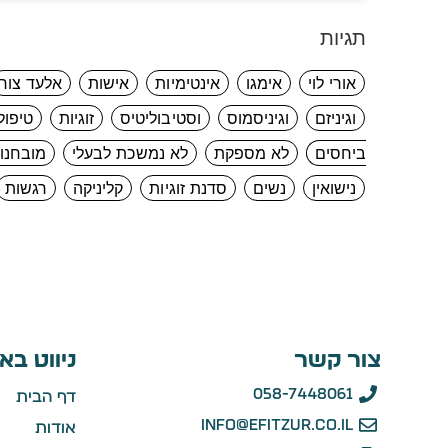
תגיות
אורי לוי
אימגו
אינטימיות
אישות
אלעד צור
וגיניזם
וגיניסמוס
וסטיבוליטיס
זוגיות
טיפול
ביחסים
לא מספקת
לא נמשכת לבעלי
מובחנו
נישואין
נשים
סדנת זוגיות
קליניקה
רגשות
צור קשר
ניווט בא
058-7448061
דף הבית
info@efitzur.co.il
אודות