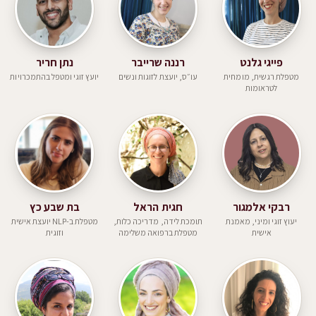
פייגי גלנט
רננה שרייבר
נתן חריר
מטפלת רגשית, מומחית
עו״ס, יועצת לזוגות ונשים
יועץ זוגי ומטפל בהתמכרויות
לטראומות
רבקי אלמגור
חגית הראל
בת שבע כץ
יעוץ זוגי ומיני, מאמנת
תומכת לידה, מדריכה כלות,
מטפלת ב-NLP יועצת אישית
אישית
מטפלת ברפואה משלימה
וזוגית