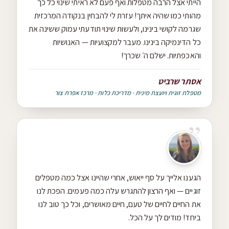
הייתי אצל הרבה מטפלות ואף פעם לא ראיתי שינוי כל כך
מהותי כמו שהיה איתך! עזרת לי להבחין בנקודה המרכזית
שגרמה לקושי בינינו, ולעשות שינוי תודעתי עמוק ששינה את
כל הדינמיקה בינינו. מעבר למקצועיות — האנושיות
והאכפתיות. ישלם ה׳ שכרך!
אסתר שרביט
מטפלת זוגית ויועצת מינית · מדריכת כלות · מרכז אפרת צור
הגענו אלייך על סף ייאוש, אחרי שהיינו אצל כמה מטפלים
זוגיים — ואף הרצון להתגרש עלה כמה פעמים. הפכת לנו
את החיים לחיים של טעם, חיים מאושרים, וכל כך טוב לנו
ביחד! מודים לך על הכל.