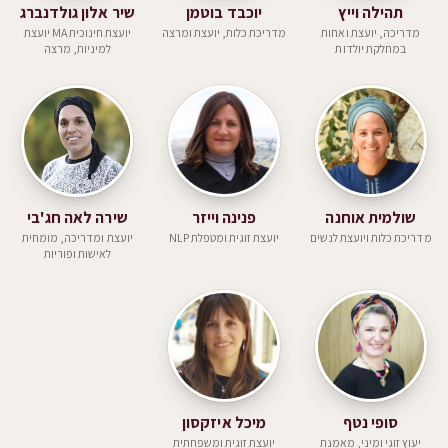
תהילה וייץ
יוכבד בוטמן
שיר אלון גולדנברג
מדריכה, יועצת ואחות
מדריכת כלות, יועצת ומרצה
יועצת חינוכית MA יועצת
במחלקת יולדות
למיניות, מרצה
שולמית אוחנה
פנינה וייזר
שירה לאה חג'בי
מדריכת כלות ויועצת לנשים
יועצת זוגית ומטפלת NLP
יועצת ומדריכה, מומחית
לאישות ופוריות
סופי נטף
מיכל איזקסון
יעוץ זוגי ומיני, מאמנת
יועצת זוגית ומשפחתית