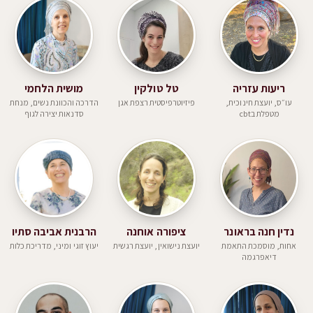
ריעות עזריה
טל טולקין
מושית הלחמי
עו״ס, יועצת חינוכית,
פיזיוטרפיסטית רצפת אגן
הדרכה והכוונת נשים, מנחת
מטפלת בcbt
סדנאות יצירה לגוף
נדין חנה בראונר
ציפורה אוחנה
הרבנית אביבה סתיו
אחות, מוסמכת התאמת
יועצת נישואין, יועצת רגשית
יעוץ זוגי ומיני, מדריכת כלות
דיאפרגמה