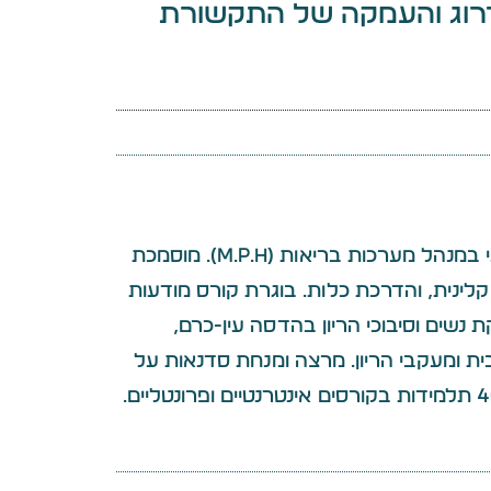
רוג והעמקה של התקשורת
יעוץ זוגי ומיני. אחות, תואר שני במנהל מערכות בריאות (M.P.H). מוסמכת
כה קלינית, והדרכת כלות. בוגרת קורס מודעות
נשים וסיבוכי הריון בהדסה עין-כרם,
ת ומעקבי הריון. מרצה ומנחת סדנאות על
נשיות זוגיות ומיניות. מעל 4000 תלמידות בקורסים אינטרנטיים ופרונטליים.