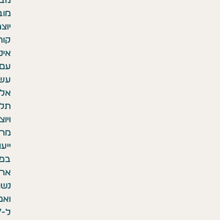
מבוסס
מובחנות
יוצרת
קורסים
אינטרנטיים
עם
עשרות
אלפי
תלמידות,
ויוצרת
מרכז
ייעוץ
בפריסה
ארצית.
נשואה
ואמא
ל-7