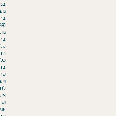
במנהל
מערכות
בריאות
(MPA)
מוסמכת
בהדרכה
קלינית,
הדרכת
כלות,
בדיקת
טהרה
וייעוץ
לחיי
אישות
וטיפול
זוגי