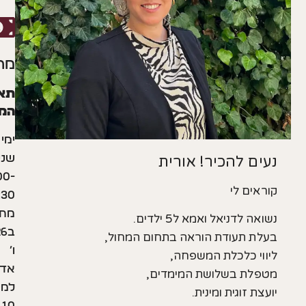
מתי?
תאריכי
המפגשים:
ימי
שני
להכיר! אורית
20:00-
 לי
21:30
מתחילות
ניאל ואמא ל5 ילדים.
ב23.2.26,
תעודת הוראה בתחום המחול,
ו׳
כלכלת המשפחה,
אדר
 בשלושת המימדים,
למשך
וגית ומינית.
10