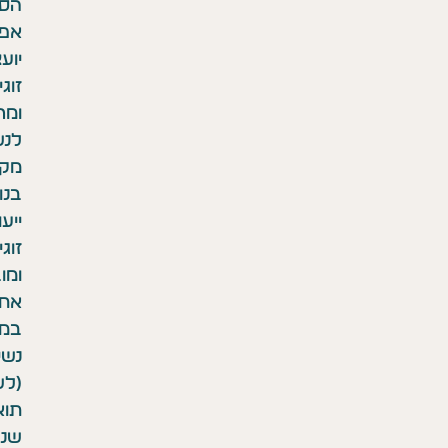
הסערה
אפרת
יועצת
זוגית
ומרצה
לנשות
מקצוע
בנושא
ייעוץ
זוגי
ומובחנות.
אחות
במחלקת
נשים
(לשעבר),
תואר
שני