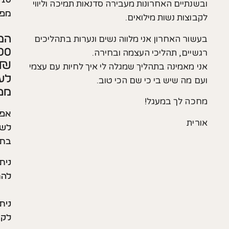
ים האחרונות מעבירה סדנאות תמיכה וליווי
מפגשים
ת נשות מילואים.
המחיר:
האחרון אני מלווה נשים ונערות בתהליכים
2,400
, תהליכי העצמה ובחירה.
₪
מינה בתהליך שמגלה לי איך לחיות עם עצמי
לעשרה
 שיש בי כי שם הכי טוב.
מפגשים
לך במעגל!
אפשר
לשלם
בתשלומים
ניתן
להתחרט
ניתן
לקבל