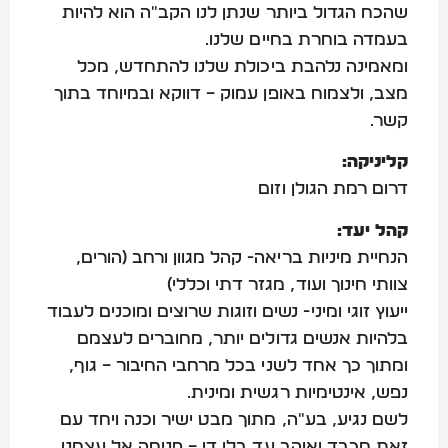
שהכח הגדול ביותר שנתן לנו הקב"ה הוא להיות
בעמדה בוחרת בחיים שלנו.
ומאמינה נלהבת ביכולת שלנו להתחדש, מכל
מצב, ולצמוח באופן עמוק – דווקא ובמיוחד בתוך
קשר.
קליניקה:
דרום רמת הגולן וזום
קהל יעד:
הנחיית מיניות בריאה- קהל מגוון ורחב (הורים,
צוותי חינוך ועוד, מגזר דתי וכללי)
ייעוץ זוגי ומיני- נשים וזוגות שרוצים ומוכנים לעבוד
בלהיות אנשים גדולים יותר, מחוברים לעצמם
ומתוך כך אחד לשני בכל מרחבי החיבור – גוף,
נפש, אינטימיות רגשית ומינית.
לשם נגיע, בע"ה, מתוך מבט ישיר וכנה ויחד עם
זאת מכבד ואוהב עד בלי די – פנימה אל עצמנו