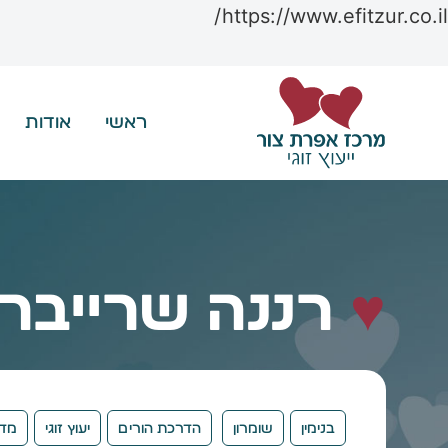
https://www.efitzur.co.il/
ראשי
אודות
♥
רננה שרייבר
בנימין
שומרון
הדרכת הורים
יעוץ זוגי
מדר