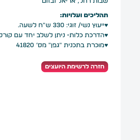
שבות רחל, אריאל ובזום
תהליכים ועלויות:
♥ייעוץ נשי/ זוגי: 330 ש"ח לשעה.
♥הדרכת כלות- ניתן לשלב יחד עם קורס 
♥מוכרת בתכנית ״גפן״ מס׳ 41820
חזרה לרשימת היועצים