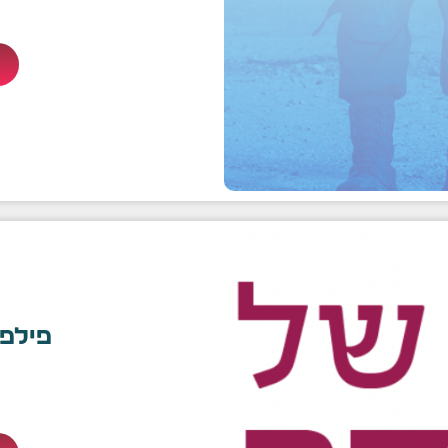
פילפו