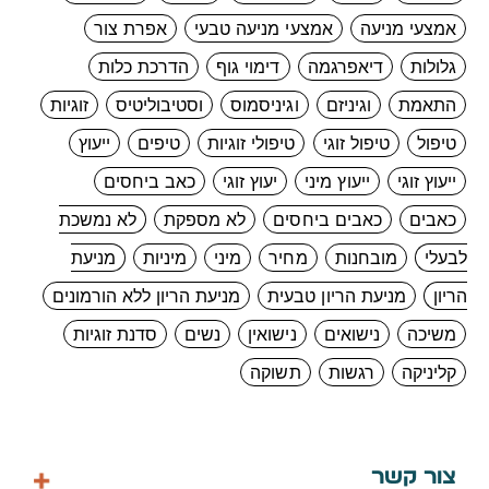
אמצעי מניעה
אמצעי מניעה טבעי
אפרת צור
גלולות
דיאפרגמה
דימוי גוף
הדרכת כלות
התאמת
וגיניזם
וגיניסמוס
וסטיבוליטיס
זוגיות
טיפול
טיפול זוגי
טיפולי זוגיות
טיפים
ייעוץ
ייעוץ זוגי
ייעוץ מיני
יעוץ זוגי
כאב ביחסים
כאבים
כאבים ביחסים
לא מספקת
לא נמשכת
לבעלי
מובחנות
מחיר
מיני
מיניות
מניעת
הריון
מניעת הריון טבעית
מניעת הריון ללא הורמונים
משיכה
נישואים
נישואין
נשים
סדנת זוגיות
קליניקה
רגשות
תשוקה
צור קשר