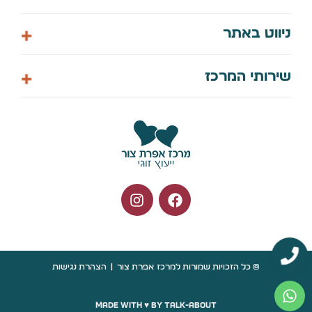
058-7448061
ניווט באתר
info@efitzur.co.il
הצהרת נגישות
דף הבית
שירותי המרכז
מדיניות פרטיות
אודות
צור קשר
קורס דיגיטלי לחיים
תיאום ייעוץ
ארועים קרובים
© כל הזכויות שמורות למרכז אפרת צור
|
הצהרת נגישות
Made with ♥️ by talk-about