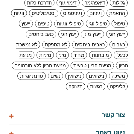
גלולות
דיאפרגמה
דימוי גוף
הדרכת כלות
התאמת
וגיניזם
וגיניסמוס
וסטיבוליטיס
זוגיות
טיפול
טיפול זוגי
טיפולי זוגיות
טיפים
ייעוץ
ייעוץ זוגי
ייעוץ מיני
יעוץ זוגי
כאב ביחסים
כאבים
כאבים ביחסים
לא מספקת
לא נמשכת
לבעלי
מובחנות
מחיר
מיני
מיניות
מניעת
הריון
מניעת הריון טבעית
מניעת הריון ללא הורמונים
משיכה
נישואים
נישואין
נשים
סדנת זוגיות
קליניקה
רגשות
תשוקה
צור קשר
058-7448061
ניווט באתר