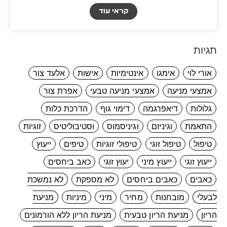
קראי עוד
תגיות
אורי לוי
אימגו
אינטימיות
אישות
אלעד צור
אמצעי מניעה
אמצעי מניעה טבעי
אפרת צור
גלולות
דיאפרגמה
דימוי גוף
הדרכת כלות
התאמת
וגיניזם
וגיניסמוס
וסטיבוליטיס
זוגיות
טיפול
טיפול זוגי
טיפולי זוגיות
טיפים
ייעוץ
ייעוץ זוגי
ייעוץ מיני
יעוץ זוגי
כאב ביחסים
כאבים
כאבים ביחסים
לא מספקת
לא נמשכת
לבעלי
מובחנות
מחיר
מיני
מיניות
מניעת
הריון
מניעת הריון טבעית
מניעת הריון ללא הורמונים