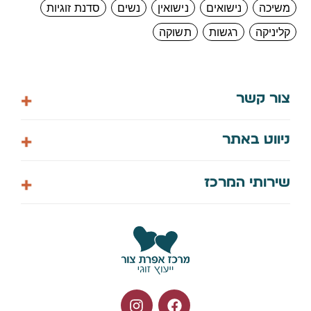
משיכה
נישואים
נישואין
נשים
סדנת זוגיות
קליניקה
רגשות
תשוקה
צור קשר
058-7448061
ניווט באתר
info@efitzur.co.il
הצהרת נגישות
דף הבית
שירותי המרכז
מדיניות פרטיות
אודות
צור קשר
קורס דיגיטלי לחיים
תיאום ייעוץ
ארועים קרובים