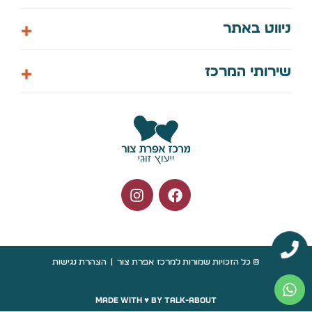
058-7448061
ניווט באתר
info@efitzur.co.il
הצהרת נגישות
דף הבית
שירותי המרכז
מדיניות פרטיות
אודות
צור קשר
קורס דיגיטלי לחיים
תיאום ייעוץ
ארועים קרובים
© כל הזכויות שמורות למרכז אפרת צור
|
הצהרת נגישות
Made with ♥️ by talk-about