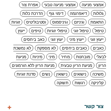
אמצעי מניעה
אמצעי מניעה טבעי
אפרת צור
גלולות
דיאפרגמה
דימוי גוף
הדרכת כלות
התאמת
וגיניזם
וגיניסמוס
וסטיבוליטיס
זוגיות
טיפול
טיפול זוגי
טיפולי זוגיות
טיפים
ייעוץ
ייעוץ זוגי
ייעוץ מיני
יעוץ זוגי
כאב ביחסים
כאבים
כאבים ביחסים
לא מספקת
לא נמשכת
לבעלי
מובחנות
מחיר
מיני
מיניות
מניעת
הריון
מניעת הריון טבעית
מניעת הריון ללא הורמונים
משיכה
נישואים
נישואין
נשים
סדנת זוגיות
קליניקה
רגשות
תשוקה
צור קשר