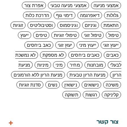
אמצעי מניעה
אמצעי מניעה טבעי
אפרת צור
גלולות
דיאפרגמה
דימוי גוף
הדרכת כלות
התאמת
וגיניזם
וגיניסמוס
וסטיבוליטיס
זוגיות
טיפול
טיפול זוגי
טיפולי זוגיות
טיפים
ייעוץ
ייעוץ זוגי
ייעוץ מיני
יעוץ זוגי
כאב ביחסים
כאבים
כאבים ביחסים
לא מספקת
לא נמשכת
לבעלי
מובחנות
מחיר
מיני
מיניות
מניעת
הריון
מניעת הריון טבעית
מניעת הריון ללא הורמונים
משיכה
נישואים
נישואין
נשים
סדנת זוגיות
קליניקה
רגשות
תשוקה
צור קשר