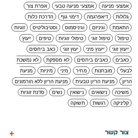
אמצעי מניעה
אמצעי מניעה טבעי
אפרת צור
גלולות
דיאפרגמה
דימוי גוף
הדרכת כלות
התאמת
וגיניזם
וגיניסמוס
וסטיבוליטיס
זוגיות
טיפול
טיפול זוגי
טיפולי זוגיות
טיפים
ייעוץ
ייעוץ זוגי
ייעוץ מיני
יעוץ זוגי
כאב ביחסים
כאבים
כאבים ביחסים
לא מספקת
לא נמשכת
לבעלי
מובחנות
מחיר
מיני
מיניות
מניעת
הריון
מניעת הריון טבעית
מניעת הריון ללא הורמונים
משיכה
נישואים
נישואין
נשים
סדנת זוגיות
קליניקה
רגשות
תשוקה
צור קשר